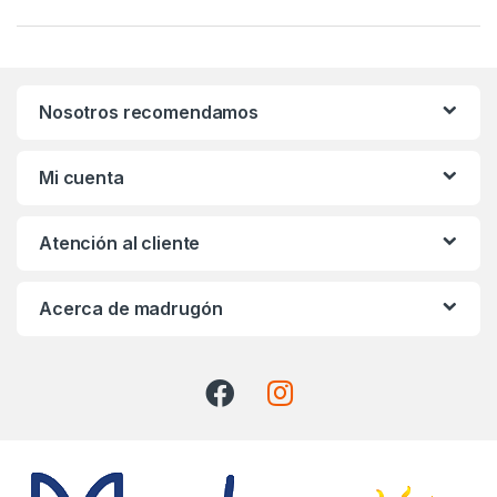
a
n
Nosotros recomendamos
d
s
Mi cuenta
C
Atención al cliente
a
r
Acerca de madrugón
o
u
s
e