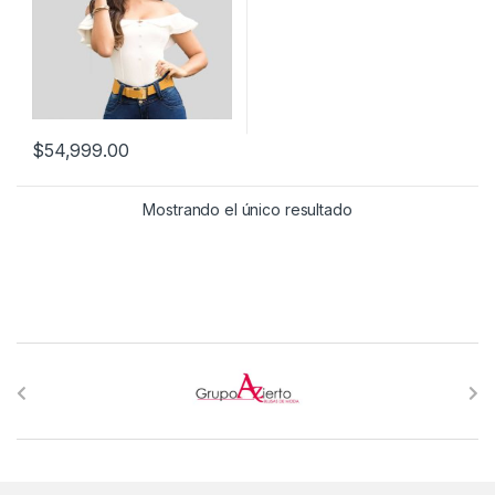
$
54,999.00
Mostrando el único resultado
B
r
a