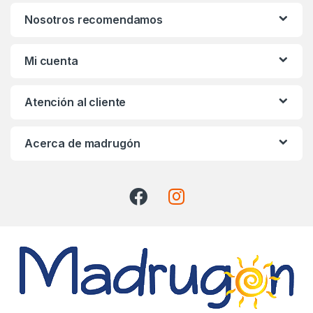
n
Nosotros recomendamos
d
s
Mi cuenta
C
Atención al cliente
a
r
Acerca de madrugón
o
u
s
e
l