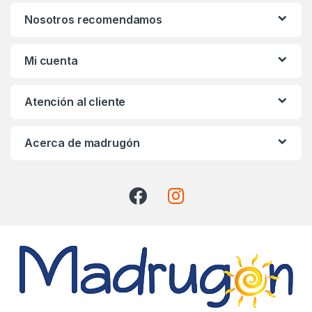
n
Nosotros recomendamos
d
s
Mi cuenta
C
Atención al cliente
a
r
Acerca de madrugón
o
u
s
e
l