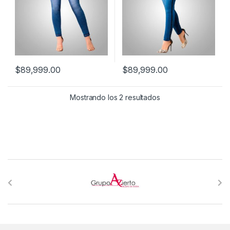
$
89,999.00
$
89,999.00
Mostrando los 2 resultados
B
r
a