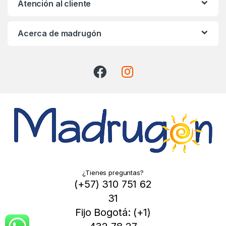
Atención al cliente
a
r
Acerca de madrugón
o
u
s
e
l
¿Tienes preguntas?
(+57) 310 751 62
31
Fijo Bogotá: (+1)