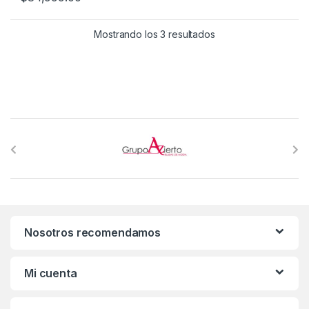
Mostrando los 3 resultados
B
r
a
n
Nosotros recomendamos
d
s
Mi cuenta
C