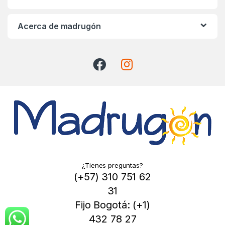
a
r
Acerca de madrugón
o
u
s
e
l
¿Tienes preguntas?
(+57) 310 751 62
31
Fijo Bogotá: (+1)
432 78 27