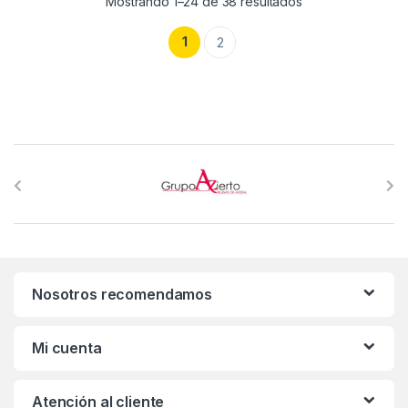
Mostrando 1–24 de 38 resultados
1
2
B
r
a
n
Nosotros recomendamos
d
s
Mi cuenta
C
Atención al cliente