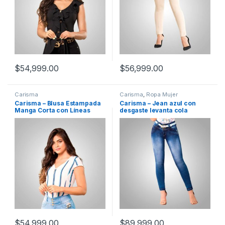
$
54,999.00
$
56,999.00
Carisma
Carisma
,
Ropa Mujer
Carisma – Blusa Estampada
Carisma – Jean azul con
Manga Corta con Líneas
desgaste levanta cola
$
54,999.00
$
89,999.00