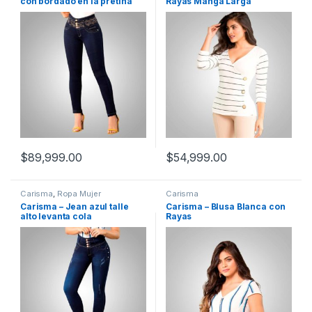
con bordado en la pretina
Rayas Manga Larga
$
89,999.00
$
54,999.00
Carisma
,
Ropa Mujer
Carisma
Carisma – Jean azul talle
Carisma – Blusa Blanca con
alto levanta cola
Rayas