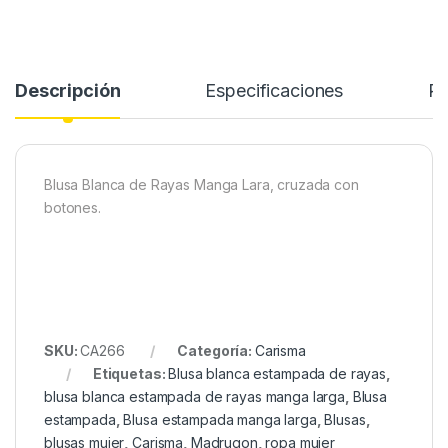
Descripción
Especificaciones
Re
Blusa Blanca de Rayas Manga Lara, cruzada con
botones.
SKU:
CA266
Categoría:
Carisma
Etiquetas:
Blusa blanca estampada de rayas
,
blusa blanca estampada de rayas manga larga
,
Blusa
estampada
,
Blusa estampada manga larga
,
Blusas
,
blusas mujer
,
Carisma
,
Madrugon
,
ropa mujer