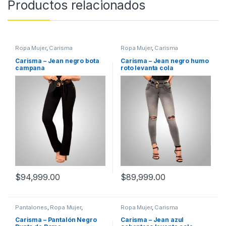
Productos relacionados
Ropa Mujer
,
Carisma
Ropa Mujer
,
Carisma
Carisma – Jean negro bota
Carisma – Jean negro humo
campana
roto levanta cola
$
94,999.00
$
89,999.00
Pantalones
,
Ropa Mujer
,
Ropa Mujer
,
Carisma
Carisma
Carisma – Pantalón Negro
Carisma – Jean azul