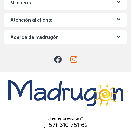
s
Mi cuenta
C
Atención al cliente
a
r
Acerca de madrugón
o
u
s
e
l
¿Tienes preguntas?
(+57) 310 751 62