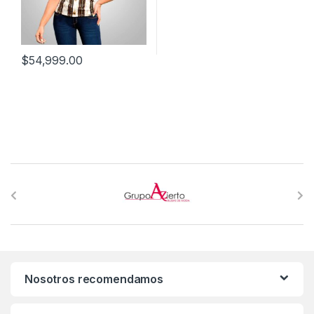
$
54,999.00
B
r
a
n
Nosotros recomendamos
d