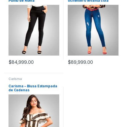
Punto de Roma
ochentero levanta cola
$
84,999.00
$
89,999.00
Carisma
Carisma – Blusa Estampada
de Cadenas