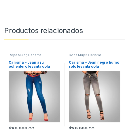
Productos relacionados
Ropa Mujer
,
Carisma
Ropa Mujer
,
Carisma
Carisma – Jean azul
Carisma – Jean negro humo
ochentero levanta cola
roto levanta cola
$
89,999.00
$
89,999.00