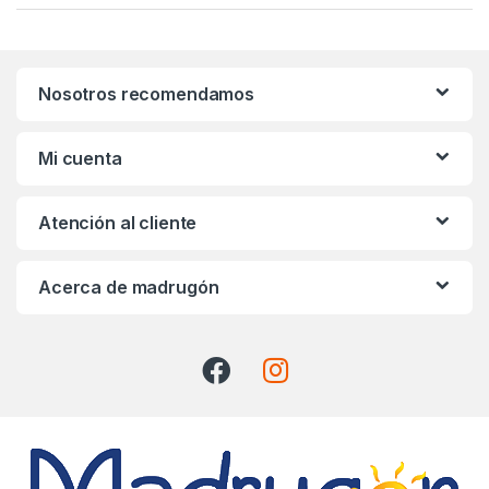
a
n
Nosotros recomendamos
d
s
Mi cuenta
C
Atención al cliente
a
r
Acerca de madrugón
o
u
s
e