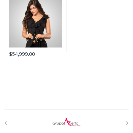
$
54,999.00
B
r