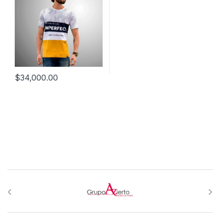
$
34,000.00
B
r
a