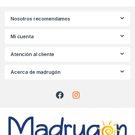
n
Nosotros recomendamos
d
s
Mi cuenta
C
Atención al cliente
a
r
Acerca de madrugón
o
u
s
e
l