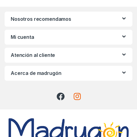
n
Nosotros recomendamos
d
s
Mi cuenta
C
Atención al cliente
a
r
Acerca de madrugón
o
u
s
e
l