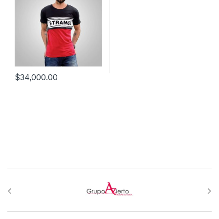
$
34,000.00
B
r
a