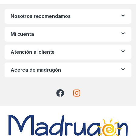
n
Nosotros recomendamos
d
s
Mi cuenta
C
Atención al cliente
a
r
Acerca de madrugón
o
u
s
e
l