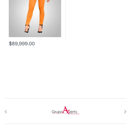
$
89,999.00
B
r
a