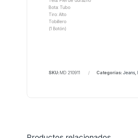
Tela: Piel de durazno
Bota: Tubo
Tiro: Alto
Tobillero
(1 Botón)
SKU:
MD 210911
Categorías:
Jeans
,
Productos relacionados