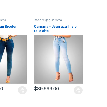
isma
Ropa Mujer
,
Carisma
an Bicolor
Carisma – Jean azul hielo
talle alto
00
$
89,999.00