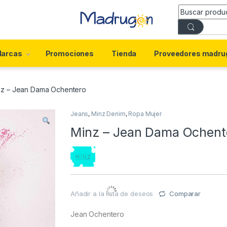
arcas
Promociones
Tienda
Proveedores madru
nz – Jean Dama Ochentero
Jeans
,
Minz Denim
,
Ropa Mujer
Minz – Jean Dama Ochent
Añadir a la lista de deseos
Comparar
Jean Ochentero