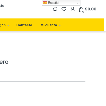
Español
Search for:
$
0.00
0
gon
Contacto
Mi cuenta
ero