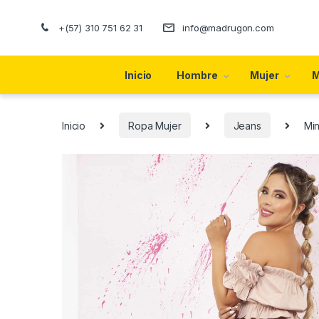
+(57) 310 751 62 31
info@madrugon.com
Inicio
Hombre
Mujer
M
Inicio
Ropa Mujer
Jeans
Mi