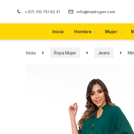
+(57) 310 751 62 31
info@madrugon.com
Inicio
Hombre
Mujer
M
Inicio
Ropa Mujer
Jeans
Min