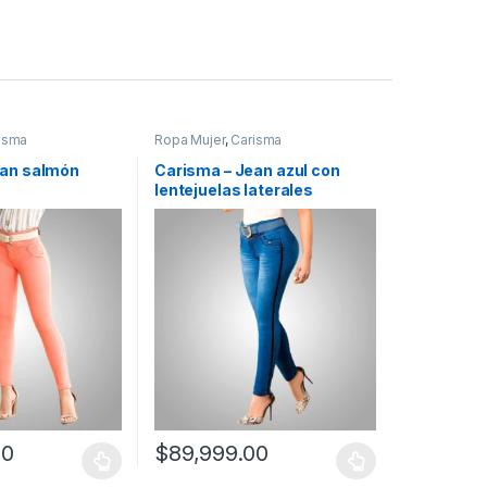
isma
Ropa Mujer
,
Carisma
ean salmón
Carisma – Jean azul con
lentejuelas laterales
00
$
89,999.00