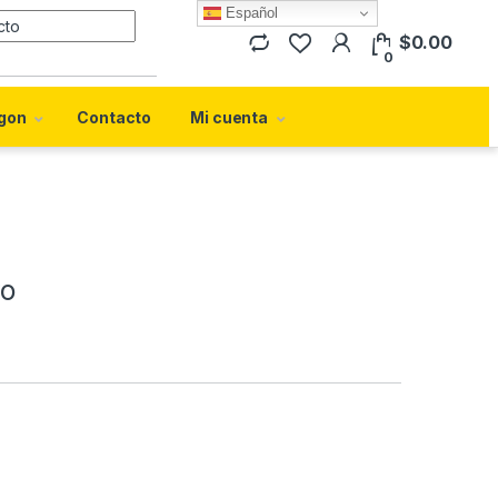
Español
Search for:
$
0.00
0
gon
Contacto
Mi cuenta
ro