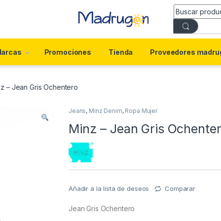
arcas
Promociones
Tienda
Proveedores madru
z – Jean Gris Ochentero
Jeans
,
Minz Denim
,
Ropa Mujer
Minz – Jean Gris Ochente
Añadir a la lista de deseos
Comparar
Jean Gris Ochentero