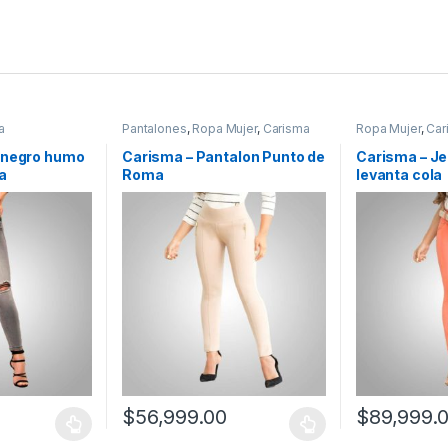
a
Pantalones
,
Ropa Mujer
,
Carisma
Ropa Mujer
,
Car
 negro humo
Carisma – Pantalon Punto de
Carisma – J
a
Roma
levanta cola
$
56,999.00
$
89,999.