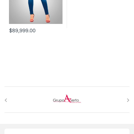
$
89,999.00
B
r
a
n