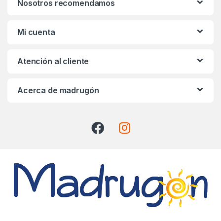
Nosotros recomendamos
d
s
Mi cuenta
C
Atención al cliente
a
r
Acerca de madrugón
o
u
s
e
l