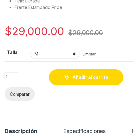
Tela: Licrada
Frente:Estampado Pride
$
29,000.00
$
29,000.00
Talla
Limpiar
Quantity
Añadir al carrito
Comparar
Descripción
Especificaciones
Re