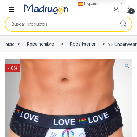
Español
0
Buscar por:
Inicio
Ropa hombre
Ropa Interior
NE Underwear –
-
0%