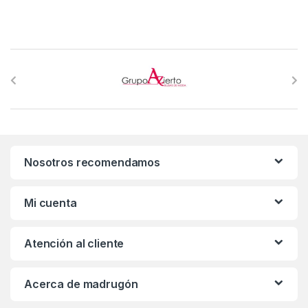
B
r
a
n
Nosotros recomendamos
d
s
Mi cuenta
C
Atención al cliente
a
r
Acerca de madrugón