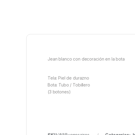
Jean blanco con decoración en la bota
Tela: Piel de durazno
Bota: Tubo / Tobillero
(3 botones)
SKU:
WABuenosaires
Categorías:
J