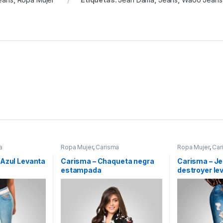
a
Ropa Mujer
,
Carisma
Ropa Mujer
,
Car
 Azul Levanta
Carisma – Chaqueta negra
Carisma – J
estampada
destroyer le