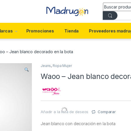
arcas
Promociones
Tienda
Proveedores madru
oo – Jean blanco decorado en la bota
Jeans
,
Ropa Mujer
Waoo – Jean blanco decora
Añadir a la lista de deseos
Comparar
Jean blanco con decoración en la bota