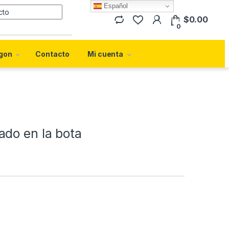
Español
Search for:
$
0.00
0
gon
Contacto
Mi cuenta
do en la bota