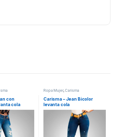
isma
Ropa Mujer
,
Carisma
ean con
Carisma – Jean Bicolor
vanta cola
levanta cola