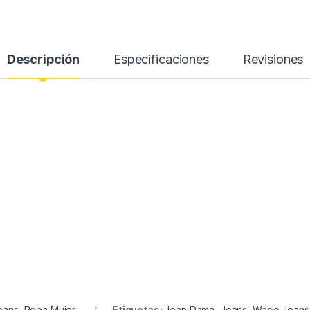
Descripción
Especificaciones
Revisiones
eans
,
Ropa Mujer
Etiquetas:
Jean Dama
,
Jeans
,
Waoo Jeans