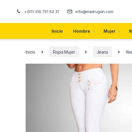
+(57) 310 751 62 31
info@madrugon.com
Inicio
Hombre
Mujer
M
Inicio
Ropa Mujer
Jeans
Wa