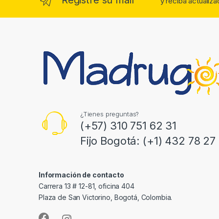
Registre su mail
y reciba actualiz
d
s
C
a
r
o
¿Tienes preguntas?
(+57) 310 751 62 31
u
Fijo Bogotá: (+1) 432 78 27
s
e
Información de contacto
l
Carrera 13 # 12-81, oficina 404
Plaza de San Victorino, Bogotá, Colombia.