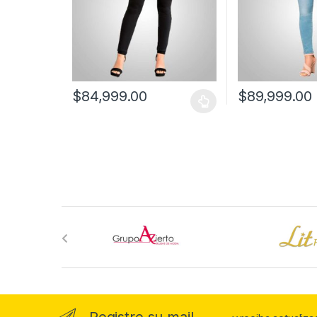
$
84,999.00
$
89,999.00
B
r
a
n